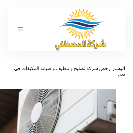
ا
ل
ت
ج
ا
و
ز
إ
ل
ى
ا
ل
الوسم
ارخص شركة تصليح و تنظيف و صيانه المكيفات فى
م
دبي
ح
ت
و
ى