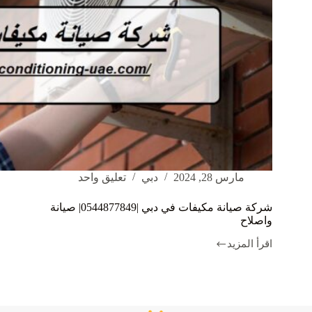
مارس 28, 2024
دبي
تعليق واحد
شركة صيانة مكيفات في دبي |0544877849| صيانة
واصلاح
اقرأ المزيد
شركة
صيانة
مكيفات
في
دبي
|0544877849|