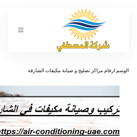
ا
ل
ت
ج
ا
و
ز
إ
ل
ى
ا
ل
الوسم
ارقام مراكز تصليح و صيانة مكيفات الشارقة
م
ح
ت
و
ى