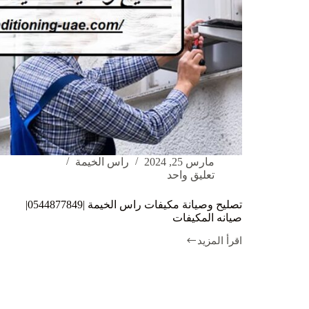
مارس 25, 2024
راس الخيمة
تعليق واحد
تصليح وصيانة مكيفات راس الخيمة |0544877849|
صيانه المكيفات
اقرأ المزيد
تصليح
وصيانة
مكيفات
راس
الخيمة
|0544877849|