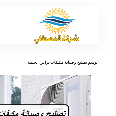
ا
الوسم
تصليح وصيانة مكيفات براس الخيمة