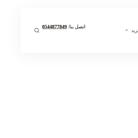
ا
ل
ت
ج
اتصل بنا:
0544877849
ا
زيد
و
ز
إ
ل
ى
ا
ل
م
ح
ت
و
ى