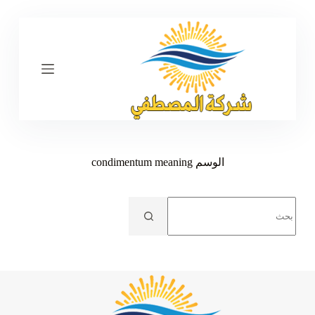
ا
ل
ت
ج
ا
و
ز
إ
ل
ى
ا
ل
الوسم
condimentum meaning
م
ح
ت
No
و
results
ى