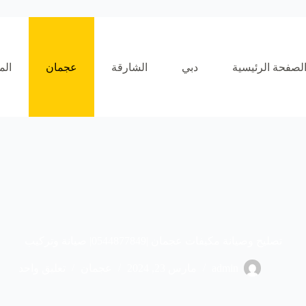
لصفحة الرئيسية
دبي
الشارقة
عجمان
الم
تصليح وصيانة مكيفات عجمان |0544877849| صيانة وتركيب
admin
مارس 23, 2024
عجمان
تعليق واحد