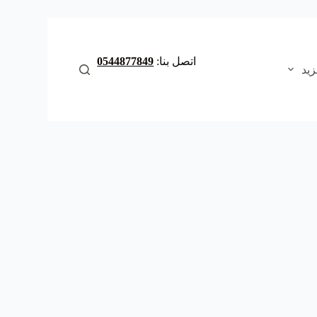
ا
ل
ت
ج
اتصل بنا:
0544877849
ا
زيد
و
ز
إ
ل
ى
ا
ل
م
ح
ت
و
ى